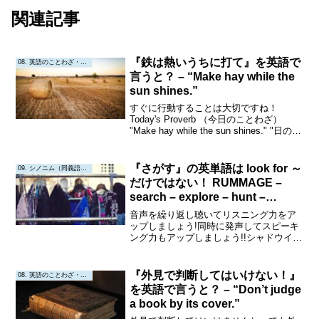
関連記事
『鉄は熱いうちに打て』を英語で
08. 英語のことわざ・教訓
言うと？ – “Make hay while the
sun shines.”
すぐに行動することは大切ですね！
Today's Proverb （今日のことわざ）
"Make hay while the sun shines." "日の当
たるうちに干し草を作れ。"（鉄は熱いう
ちに打て）Origin or Interpr...
『さがす』の英単語は look for ～
09. シノニム（同義語・類義語）
だけではない！ RUMMAGE –
search – explore – hunt –
forage – scour の意味、類義語、
音声を繰り返し聴いてリスニング力をア
例文
ップしましょう!同時に発声してスピーキ
ング力もアップしましょう!!シャドウイン
グにも挑戦してみましょう!!!Rummage意
味:捜し回る、くまなく探す。品詞:動詞
（Verb）および名詞（Noun）発音記号...
『外見で判断してはいけない！』
08. 英語のことわざ・教訓
を英語で言うと？ – “Don’t judge
a book by its cover.”