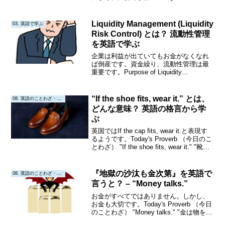
（今日のことわざ） "Penny wise, pound
foolish." "安物買いの銭失い。"Origin o...
Liquidity Management (Liquidity
03. 英語で学ぶ
Risk Control) とは？ 流動性管理
を英語で学ぶ
企業は利益が出ていてもお金がなくなれ
ば倒産です。資金繰り、流動性管理は最
重要です。Purpose of Liquidity
ManagementLiquidity management in
business refers to the s...
“If the shoe fits, wear it.” とは、
08. 英語のことわざ・教訓
どんな意味？ 英語の格言から学
ぶ
英国ではIf the cap fits, wear it.と表現す
るようです。Today's Proverb （今日のこ
とわざ） "If the shoe fits, wear it." "靴が
合えば履け。"Origin or Interp...
『地獄の沙汰も金次第』を英語で
08. 英語のことわざ・教訓
言うと？ – “Money talks.”
お金がすべてではありません。しかし、
お金も大切です。Today's Proverb （今日
のことわざ） "Money talks." "金は物を言
う。"Origin or Interpretation（起源ないし