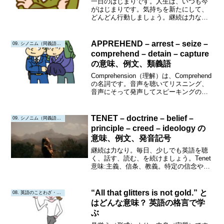
一日のはじまりです。人生は、いつも今
がはじまりです。気持ちを新たにして、
どんどん行動しましょう。継続は力な
り！音声を繰り返し聴いてリスニング力
をアップしましょう！同時に発声してス
ピーキング力もアップしましょう！！
APPREHEND – arrest – seize –
09. シノニム（同義語・類義語）
Obstinate意味: 頑...
comprehend – detain – capture
の意味、例文、類義語
Comprehension（理解）は、Comprehend
の名詞です。音声を聴いてリスニング、
音声にそって発声してスピーキングの力
を高めましょう！Apprehend意味:逮捕す
る、理解する。品詞:動詞（Verb）発音記
号:/ˌæprɪˈh...
TENET – doctrine – belief –
09. シノニム（同義語・類義語）
principle – creed – ideology の
意味、例文、発音記号
継続は力なり。毎日、少しでも英語を聴
く、話す、読む、を続けましょう。Tenet
意味:主義、信条、教義。特定の信念や原
則、主義を表す言葉で、特に宗教や哲
学、学問などの分野で使用されます。品
詞:名詞（Noun）発音記号:/ˈtɛnɪt/使い分
“All that glitters is not gold.” と
08. 英語のことわざ・教訓
け...
はどんな意味？ 英語の格言で学
ぶ