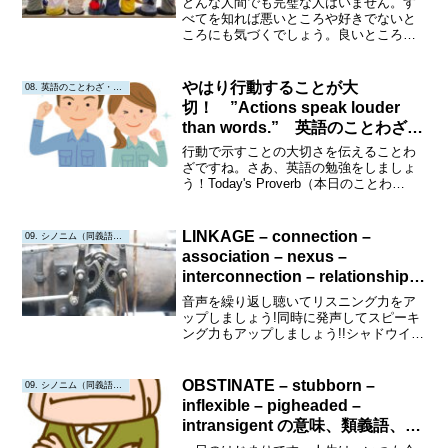
どんな人間でも完璧な人はいません。す
べてを知れば悪いところや好きでないと
ころにも気づくでしょう。良いところに
目を向けましょう。Today's Proverb （今
日のことわざ） "Familiarity breeds
contempt." ...
やはり行動することが大
08. 英語のことわざ・教訓
切！ ”Actions speak louder
than words.” 英語のことわざで
学ぶ
行動で示すことの大切さを伝えることわ
ざですね。さあ、英語の勉強をしましょ
う！Today's Proverb（本日のことわ
ざ）"Actions speak louder than
words.""行動は言葉よりも大きい。"Origin
or ...
LINKAGE – connection –
09. シノニム（同義語・類義語）
association – nexus –
interconnection – relationship
の意味、類義語、例文
音声を繰り返し聴いてリスニング力をア
ップしましょう!同時に発声してスピーキ
ング力もアップしましょう!!シャドウイン
グにも挑戦してみましょう!!!Linkage意味:
連結、結合、結びつき。異なる要素や要
因が互いに結びついている状態やプロセ
OBSTINATE – stubborn –
09. シノニム（同義語・類義語）
スを...
inflexible – pigheaded –
intransigent の意味、類義語、例
文