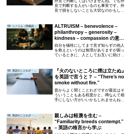
外見で判断してはいけませんね。でも外
見で判断する人がいるのも事実です。外
見で損をしないことも大切なのかもしれ
ません。Today's Proverb （今日のことわ
ざ） "Don’t judge a book by its cover."
"...
ALTRUISM – benevolence –
09. シノニム（同義語・類義語）
philanthropy – generosity –
kindness – compassion の意
味、例文、発音記号、類義語
自分を犠牲にしてまで見ず知らずの他人
を救えというのは無理がありますが困っ
ているときに、人としてお互いに助け合
う精神は大切ですね。Altruism意味:利他
主義、利他主義的行動。自己の利益では
なく、他者の利益や幸福を重視する信念
『火のないところに煙は立たぬ』
08. 英語のことわざ・教訓
や行動を指しま...
を英語で言うと？ – “There’s no
smoke without fire.”
昔からよく聞くことわざですが最近はそ
ういうこともある程度かと。噂なんて相
手にしない方がいいかもしれませんね。
これもほとんど同じような表現です
ね。“Where there’s smoke, there’s
fire.”Today's Prov...
親しみは軽蔑を生む –
08. 英語のことわざ・教訓
“Familiarity breeds contempt.”
– 英語の格言から学ぶ