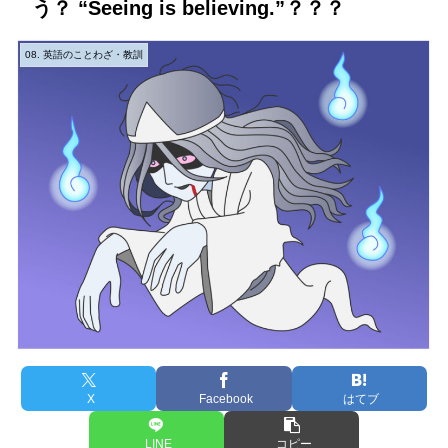
う？ “Seeing is believing.”？？？
08. 英語のことわざ・教訓
X
Facebook
はてブ
LINE
コピー