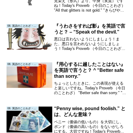
見栄え（形式）より、中身（実質）です
ね！Today's Proverb （今日のことわざ）
"All that glitters is not gold." "きらびやか
なものが全て金ではない。"Origin or
Interpretati...
『うわさをすれば影』を英語で言
08. 英語のことわざ・教訓
うと？ – “Speak of the devil.”
悪口は言わないようにしましょう！ま
た、悪口を言われないようにしましょ
う！Today's Proverb （今日のことわざ）
"Speak of the devil." "悪魔のことを言う
と出てくる。"Origin or Interpreta...
『用心するに越したことはない』
08. 英語のことわざ・教訓
を英語で言うと？ ^ “Better safe
than sorry.”
ちょっとしたときに、この表現が使える
と楽しいですね。Today's Proverb （今日
のことわざ） "Better safe than sorry." "後
悔するよりは、安全を取る方が良
い。"『用心するに越したことはない』
Origin ...
“Penny wise, pound foolish.” と
08. 英語のことわざ・教訓
は、どんな意味？
ペニー（価値の低いもの）を大切にし、
ポンド（価値の高いもの）をないがしろ
にする。大切ですね！Today's Proverb