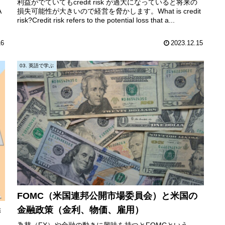
利益がでていてもcredit risk が過大になっていると将来の
A
損失可能性が大きいので経営を脅かします。What is credit
risk?Credit risk refers to the potential loss that a...
16
2023.12.15
03. 英語で学ぶ
FOMC（米国連邦公開市場委員会）と米国の
金融政策（金利、物価、雇用）
委