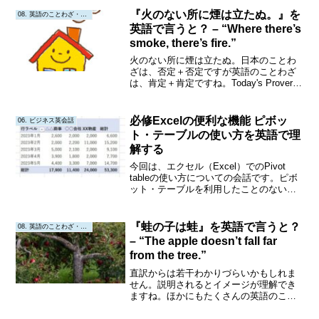
『火のない所に煙は立たぬ。』を
08. 英語のことわざ・教訓
英語で言うと？ – “Where there’s
smoke, there’s fire.”
火のない所に煙は立たぬ。日本のことわ
ざは、否定＋否定ですが英語のことわざ
は、肯定＋肯定ですね。Today's Proverb
（今日のことわざ） "Where there's
smoke, there's fire." "煙が立つところに
は...
必修Excelの便利な機能 ピボッ
06. ビジネス英会話
ト・テーブルの使い方を英語で理
解する
今回は、エクセル（Excel）でのPivot
tableの使い方についての会話です。ピボ
ット・テーブルを利用したことのない方
はもちろん、利用している方も、どのよ
うに英語で表現するのかみていきましょ
う！会話A: Have you ever u...
『蛙の子は蛙』を英語で言うと？
08. 英語のことわざ・教訓
– “The apple doesn’t fall far
from the tree.”
直訳からは若干わかりづらいかもしれま
せん。説明されるとイメージが理解でき
ますね。ほかにもたくさんの英語のこと
わざや教訓を紹介しているのでぜひ確認
してみてください！英語のことわざ・教