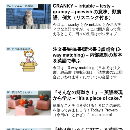
訓のまとめサイトToday's Proverb （今日
CRANKY – irritable – testy –
09. シノニム（同義語・類義語）
のこと...
grumpy – peevish の意味、類義
語、例文（リスニング付き）
今回は、cranky とか irritable とかネガテ
ィブな単語ですが、そこは開き直って覚
えるとして、日々の生活はポジティブ
に！音声を繰り返し聴いてリスニング力
をアップしましょう!同時に発声してスピ
ーキング力もアップしましょう!!シャド...
注文書/納品書/請求書 3点照合 (3-
06. ビジネス英会話
way matching) – 内部統制の基本
を英語で学ぶ
今回は、3-way matching（日本では注文
書、納品書（検収記録）、請求書の3点照
合といわれます）についての会話です。
会社の内部統制（internal control）を構成
する数ある仕組みの中でも、基本的なも
のの1つです。一緒に勉強...
『そんなの簡単さ！』 – 英語表現
08. 英語のことわざ・教訓
から学ぶ – “It’s a piece of cake.”
簡単なことを引き受けるときにこの表現
を使ってみましょう！Today's Proverb
（今日のことわざ） "It's a piece of
cake." 『朝飯前だよ』『そんなの簡単
さ』Origin or Interpretation（起...
『鉄は熱いうちに打て』を英語で
08. 英語のことわざ・教訓