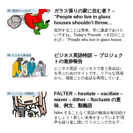
ましょう!同時に発声してスピーキング力
もアップしましょう!!シャドウイン...
ガラス張りの家に住む者？ –
08. 英語のことわざ・教訓
“People who live in glass
houses shouldn’t throw
stones.”
批判することは簡単。常に謙虚でありた
いですね。Today's Proverb （今日のこと
わざ） "People who live in glass houses
shouldn’t throw stones." "ガラス張りの家
に住む者は...
ビジネス英語特訓 ～ プロジェク
06. ビジネス英会話
トの進捗報告
ビジネス英語（ビジネスで使う英会話）
を学ぶためのサイトです。リアルな現場
から、場面ごとの会話を再現していま
す。テキストだけでなく、アニメ動画も
作成していきます。アニメ動画では、英
語の発音をイメージとともに確認できま
FALTER – hesitate – vacillate –
09. シノニム（同義語・類義語）
す。繰り返し聴いて、何度も声にだす練
waver – dither – fluctuate の意
習をすると、とても効果的です。
味、例文、類義語
falter することなく英語の勉強を毎日続け
ましょう！新しい未来がまっています!音
声を繰り返し聴いてリスニング力をアッ
プしましょう!同時に発声してスピーキン
グ力もアップしましょう!!シャドウイング