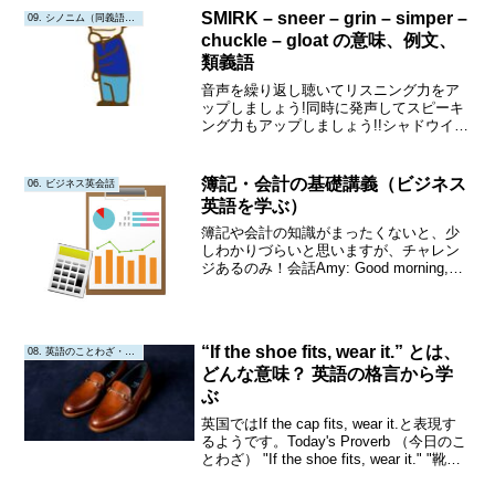
にも挑戦してみましょう!!!Falter意...
SMIRK – sneer – grin – simper –
09. シノニム（同義語・類義語）
chuckle – gloat の意味、例文、
類義語
音声を繰り返し聴いてリスニング力をア
ップしましょう!同時に発声してスピーキ
ング力もアップしましょう!!シャドウイン
グにも挑戦してみましょう!!!Smirk意味:
にやりと笑う、意地悪そうな笑みを浮か
べる。品詞:動詞（Verb）および名詞
簿記・会計の基礎講義（ビジネス
06. ビジネス英会話
（No...
英語を学ぶ）
簿記や会計の知識がまったくないと、少
しわかりづらいと思いますが、チャレン
ジあるのみ！会話Amy: Good morning,
everyone. Today, let's discuss the
fundamentals of accoun...
“If the shoe fits, wear it.” とは、
08. 英語のことわざ・教訓
どんな意味？ 英語の格言から学
ぶ
英国ではIf the cap fits, wear it.と表現す
るようです。Today's Proverb （今日のこ
とわざ） "If the shoe fits, wear it." "靴が
合えば履け。"Origin or Interp...