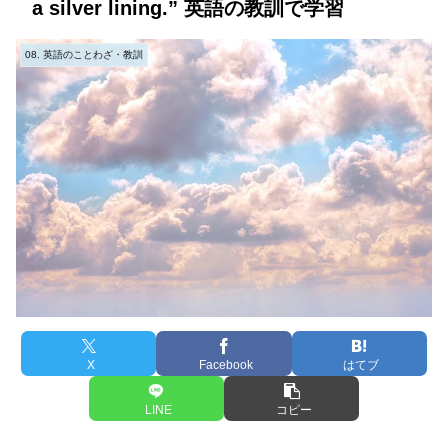
a silver lining.” 英語の教訓で学習
08. 英語のことわざ・教訓
X
Facebook
はてブ
LINE
コピー