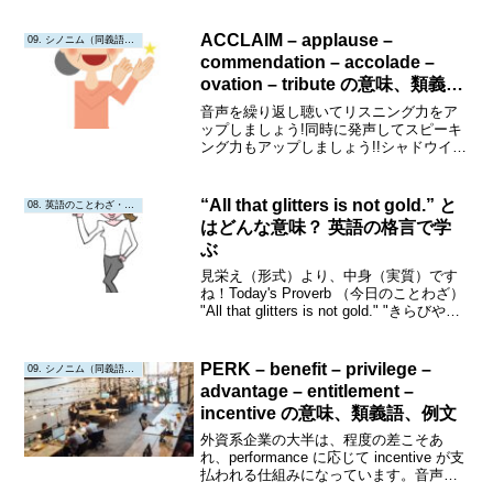
れば、使う機会もたくさんあるはずで
す。リスニング音声は、各ことわざ・格
ACCLAIM – applause –
09. シノニム（同義語・類義語）
言のリンク先URLから、ご...
commendation – accolade –
ovation – tribute の意味、類義
語、例文（英語リスニング付き）
音声を繰り返し聴いてリスニング力をア
ップしましょう!同時に発声してスピーキ
ング力もアップしましょう!!シャドウイン
グにも挑戦してみましょう!!!Acclaim意
味:賞賛、称賛、喝采。優れた業績や才能
に対して広く賞賛や評価を示すことを指
“All that glitters is not gold.” と
08. 英語のことわざ・教訓
します...
はどんな意味？ 英語の格言で学
ぶ
見栄え（形式）より、中身（実質）です
ね！Today's Proverb （今日のことわざ）
"All that glitters is not gold." "きらびやか
なものが全て金ではない。"Origin or
Interpretati...
PERK – benefit – privilege –
09. シノニム（同義語・類義語）
advantage – entitlement –
incentive の意味、類義語、例文
外資系企業の大半は、程度の差こそあ
れ、performance に応じて incentive が支
払われる仕組みになっています。音声を
繰り返し聴いてリスニング力をアップし