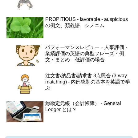
PROPITIOUS - favorable - auspicious
の例文、類義語、シノニム
パフォーマンスレビュー・人事評価・
業績評価の英語の典型フレーズ・例
文・まとめ – 低評価の場合
注文書/納品書/請求書 3点照合 (3-way
matching) - 内部統制の基本を英語で学
ぶ
総勘定元帳（会計帳簿） - General
Ledger とは？