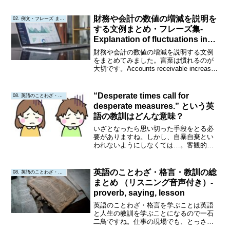
"見えなくなると、忘れる。"Origin or
Interpret...
財務や会計の数値の増減を説明を
02. 例文・フレーズ まとめ
する文例まとめ・フレーズ集-
Explanation of fluctuations in
financial figures
財務や会計の数値の増減を説明する文例
をまとめてみました。言葉は慣れるのが
大切です。Accounts receivable increased
by $500,000 compared to the previous
month. 前月比で売...
“Desperate times call for
08. 英語のことわざ・教訓
desperate measures.” という英
語の教訓はどんな意味？
いざとなったら思い切った手段をとる必
要がありますね。しかし、自暴自棄とい
われないようにしなくては…。客観的・
冷静な姿勢が大切ですね。Today's
Proverb （今日のことわざ） "Desperate
times call for de...
英語のことわざ・格言・教訓の総
08. 英語のことわざ・教訓
まとめ （リスニング音声付き）-
proverb, saying, lesson
英語のことわざ・格言を学ぶことは英語
と人生の教訓を学ぶことになるので一石
二鳥ですね。仕事の現場でも、とっさに
使えるといいですね！これだけ知ってい