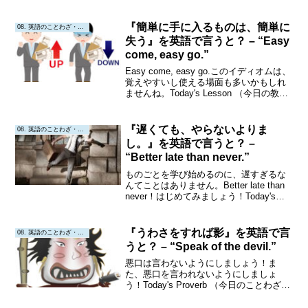
ング力もアップしましょう！！
Plenipotentiary意味: 全権大使、全権委任
大使（ある国が他の国に全権を委任して
『簡単に手に入るものは、簡単に
08. 英語のことわざ・教訓
派...
失う』を英語で言うと？ – “Easy
come, easy go.”
Easy come, easy go.このイディオムは、
覚えやすいし使える場面も多いかもしれ
ませんね。Today's Lesson （今日の教
訓） "Easy come, easy go." "簡単に手に
入るものは、簡単に失う。"Origi...
『遅くても、やらないよりま
08. 英語のことわざ・教訓
し。』を英語で言うと？ –
“Better late than never.”
ものごとを学び始めるのに、遅すぎるな
んてことはありません。Better late than
never！はじめてみましょう！Today's
Proverb （今日のことわざ） "Better late
than never." "遅くても、...
『うわさをすれば影』を英語で言
08. 英語のことわざ・教訓
うと？ – “Speak of the devil.”
悪口は言わないようにしましょう！ま
た、悪口を言われないようにしましょ
う！Today's Proverb （今日のことわざ）
"Speak of the devil." "悪魔のことを言う
と出てくる。"Origin or Interpreta...