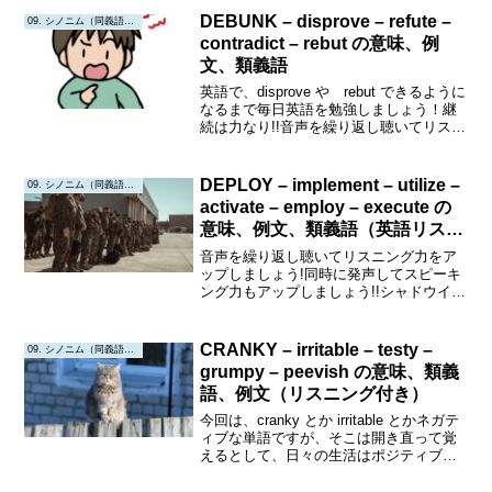
く、ADHD は、Attention d...
DEBUNK – disprove – refute –
09. シノニム（同義語・類義語）
contradict – rebut の意味、例
文、類義語
英語で、disprove や rebut できるように
なるまで毎日英語を勉強しましょう！継
続は力なり!!音声を繰り返し聴いてリスニ
ング力をアップしましょう!同時に発声し
てスピーキング力もアップしましょう!!シ
ャドウイングにも挑戦してみましょ...
DEPLOY – implement – utilize –
09. シノニム（同義語・類義語）
activate – employ – execute の
意味、例文、類義語（英語リスニ
ング付き）
音声を繰り返し聴いてリスニング力をア
ップしましょう!同時に発声してスピーキ
ング力もアップしましょう!!シャドウイン
グにも挑戦してみましょう!!!Deploy意味:
配備する、配置する。兵士や資源を戦闘
や任務のために配置することを指しま
CRANKY – irritable – testy –
09. シノニム（同義語・類義語）
す。品詞...
grumpy – peevish の意味、類義
語、例文（リスニング付き）
今回は、cranky とか irritable とかネガテ
ィブな単語ですが、そこは開き直って覚
えるとして、日々の生活はポジティブ
に！音声を繰り返し聴いてリスニング力
をアップしましょう!同時に発声してスピ