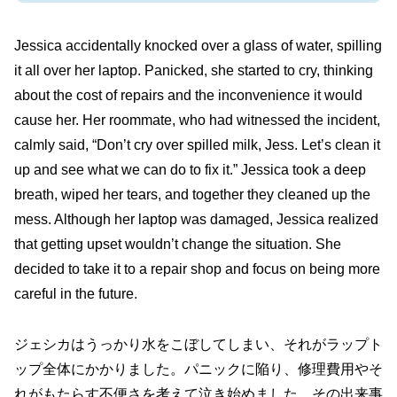
Jessica accidentally knocked over a glass of water, spilling
it all over her laptop. Panicked, she started to cry, thinking
about the cost of repairs and the inconvenience it would
cause her. Her roommate, who had witnessed the incident,
calmly said, “Don’t cry over spilled milk, Jess. Let’s clean it
up and see what we can do to fix it.” Jessica took a deep
breath, wiped her tears, and together they cleaned up the
mess. Although her laptop was damaged, Jessica realized
that getting upset wouldn’t change the situation. She
decided to take it to a repair shop and focus on being more
careful in the future.
ジェシカはうっかり水をこぼしてしまい、それがラップト
ップ全体にかかりました。パニックに陥り、修理費用やそ
れがもたらす不便さを考えて泣き始めました。その出来事