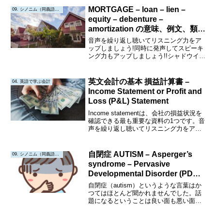
MORTGAGE – loan – lien –
09. シノニム（同義語・類義語）
equity – debenture –
amortization の意味、例文、類義
語
音声を繰り返し聴いてリスニング力をア
ップしましょう!同時に発声してスピーキ
ング力もアップしましょう!!シャドウイン
グにも挑戦してみましょう!!!Mortgage意
味:不動産などの財産を担保にして借り入
れること。通常、住宅ローンの形で使用
英文会計の基本 損益計算書 –
04. 英語で学ぶ会計
され...
Income Statement or Profit and
Loss (P&L) Statement
Income statementは、会社の損益状況を
確認できる最も重要な資料の1つです。音
声を繰り返し聴いてリスニング力をアッ
プしましょう!同時に発声してスピーキン
グ力もアップしましょう!!シャドウイング
にも挑戦してみましょう!!!Intr...
自閉症 AUTISM – Asperger’s
09. シノニム（同義語・類義語）
syndrome – Pervasive
Developmental Disorder (PDD)
– Neurodiversity –
自閉症（autism）というような言葉はか
developmental disorder –
つてはほとんど聞かれませんでした。話
題になるということは良い面も悪い面も
Social Communication Disorder
ありますね。Neurodiversityという考え方
(SCD) の意味、類義語、例文
が浸透するといいですね。最近よく聞