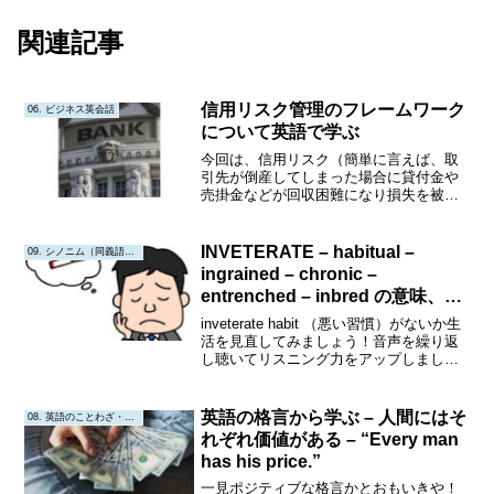
関連記事
信用リスク管理のフレームワーク
06. ビジネス英会話
について英語で学ぶ
今回は、信用リスク（簡単に言えば、取
引先が倒産してしまった場合に貸付金や
売掛金などが回収困難になり損失を被る
ことになるリスク）管理についての会話
です。会話A: Good morning, Mr.
Johnson. As you know, ...
INVETERATE – habitual –
09. シノニム（同義語・類義語）
ingrained – chronic –
entrenched – inbred の意味、類
義語、使い方
inveterate habit （悪い習慣）がないか生
活を見直してみましょう！音声を繰り返
し聴いてリスニング力をアップしましょ
う!同時に発声してスピーキング力もアッ
プしましょう!!シャドウイングにも挑戦し
てみましょう!!!Invetera...
英語の格言から学ぶ – 人間にはそ
08. 英語のことわざ・教訓
れぞれ価値がある – “Every man
has his price.”
一見ポジティブな格言かとおもいきや！