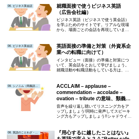
ーキング力もアップしましょう!!シャド...
就職面接で使うビジネス英語
06. ビジネス英会話
（広告会社編）
ビジネス英語（ビジネスで使う英会話）
を学ぶためのサイトです。リアルな現場
から、場面ごとの会話を再現していま
す。テキストだけでなく、アニメ動画も
作成していきます。アニメ動画では、英
語の発音をイメージとともに確認できま
英語面接の準備と対策（外資系企
06. ビジネス英会話
す。繰り返し聴いて、何度も声にだす練
業への転職に向けて）
習をすると、とても効果的です。
インタビュー（面接）の準備と対策につ
いて、英会話をとおして学びましょう。
就職活動や転職活動をしている方は、ビ
ジネス英語の勉強とともに、面接の準備
になるので、一石二鳥です。ビジネス英
語（ビジネスで使う英会話）を学ぶため
ACCLAIM – applause –
09. シノニム（同義語・類義語）
のサイトです。リアルな現場から、場面
commendation – accolade –
ごとの会話を再現しています。テキスト
ovation – tribute の意味、類義
だけでなく、アニメ動画も作成していき
語、例文（英語リスニング付き）
ます。アニメ動画では、英語の発音をイ
音声を繰り返し聴いてリスニング力をア
メージとともに確認できます。繰り返し
ップしましょう!同時に発声してスピーキ
聴いて、何度も声にだす練習をすると、
ング力もアップしましょう!!シャドウイン
とても効果的です。
グにも挑戦してみましょう!!!Acclaim意
味:賞賛、称賛、喝采。優れた業績や才能
に対して広く賞賛や評価を示すことを指
『用心するに越したことはない』
08. 英語のことわざ・教訓
します...
を英語で言うと？ ^ “Better safe