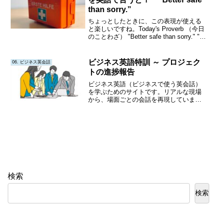
than sorry.”
ちょっとしたときに、この表現が使える
と楽しいですね。Today's Proverb （今日
のことわざ） "Better safe than sorry." "後
悔するよりは、安全を取る方が良
い。"『用心するに越したことはない』
Origin ...
ビジネス英語特訓 ～ プロジェク
06. ビジネス英会話
トの進捗報告
ビジネス英語（ビジネスで使う英会話）
を学ぶためのサイトです。リアルな現場
から、場面ごとの会話を再現していま
す。テキストだけでなく、アニメ動画も
作成していきます。アニメ動画では、英
語の発音をイメージとともに確認できま
す。繰り返し聴いて、何度も声にだす練
習をすると、とても効果的です。
検索
検索