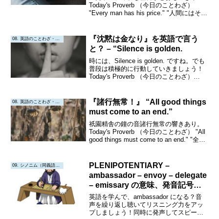
Today's Proverb （今日のことわざ）
"Every man has his price." "人間にはそれ
ぞれ価値がある。"ｘ ”人間にはそれぞれ
良い所がある” では、ありません。
◎ ”人は...
『沈黙は金なり』を英語で言う
08. 英語のことわざ・教訓
と？ – “Silence is golden.
時には、Silence is golden. ですね。でも
普段は積極的に行動していきましょう！
Today's Proverb （今日のことわざ）
"Silence is golden." "沈黙は金な
り。"Origin or Interpr...
『諸行無常！』 “All good things
08. 英語のことわざ・教訓
must come to an end.”
祇園精舎の鐘の音諸行無常の響きあり。
Today's Proverb （今日のことわざ） "All
good things must come to an end." "全て
の素晴らしいことにも終わりが訪れ
る。"Origin or Inter...
PLENIPOTENTIARY –
09. シノニム（同義語・類義語）
ambassador – envoy – delegate
– emissary の意味、発音記号、
例文
英語を学んで、ambassador になる？音
声を繰り返し聴いてリスニング力をアッ
プしましょう！同時に発声してスピーキ